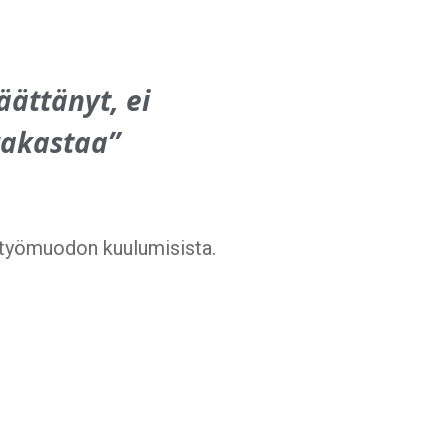
ättänyt, ei
 rakastaa”
n työmuodon kuulumisista.