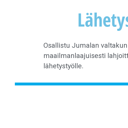
Lähety
Osallistu Jumalan valtaku
maailmanlaajuisesti lahjoit
lähetystyölle.