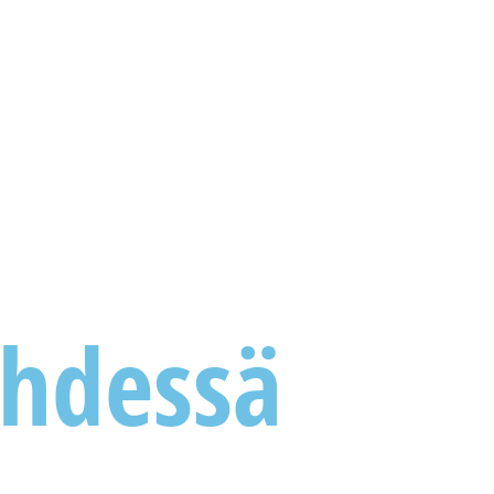
Kotimaa
Diakonia
Nuoret
yhdessä