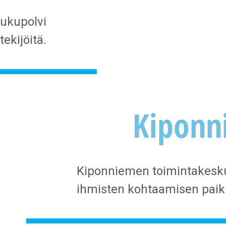
ukupolvi
ekijöitä.
Kiponn
Kiponniemen toimintakesk
ihmisten kohtaamisen paik