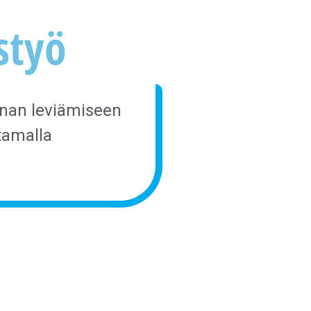
styö
nnan leviämiseen
tamalla