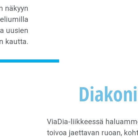
n näkyyn
eliumilla
ja uusien
n kautta.
Diakon
ViaDia-liikkeessä haluamme
toivoa jaettavan ruoan, koh