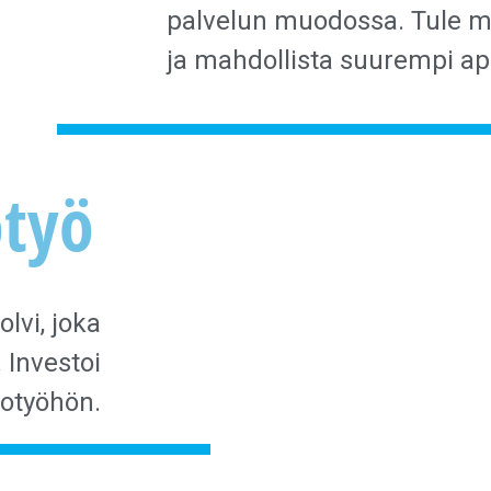
palvelun muodossa. Tule 
ja mahdollista suurempi apu
otyö
lvi, joka
Investoi
sotyöhön.