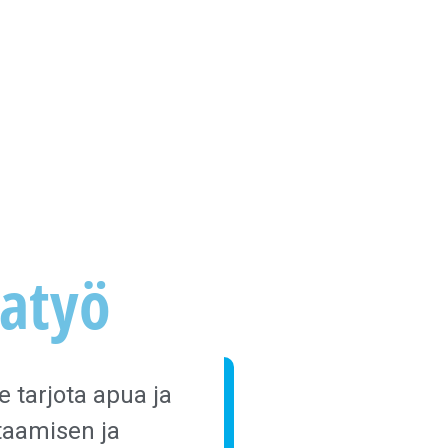
iatyö
 tarjota apua ja
taamisen ja