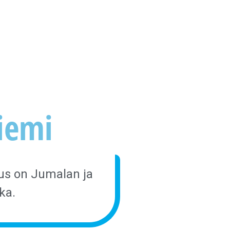
iemi
us on Jumalan ja
ka.